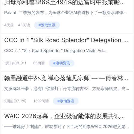
归母净利增386%至494%的迈富时中报前瞻：Palantir的FDE叙事能否在不同场景复刻？
Palantir二季报的发布，为全球企业级AI赛道投下了一颗深水炸弹。收入增长93%、美国商业业务增速149%、股价单日...
4天前
43阅读
#滚动资讯
CCC in 1 "Silk Road Splendor" Delegation Visits Addis Ababa University
CCC in 1 "Silk Road Splendor" Delegation Visits Ad...
1周前
(08-01)
65阅读
#滚动资讯
翰墨融通中外境 禅心落笔见宗师 — —傅春林书画艺术品鉴
文脉绵延千载，必有巨擘擎灯；丹青流转古今，方见宗师格局。当代书画领军人物傅春林先生，正是承接中华文脉、贯通东西艺境的时代...
2周前
(07-29)
1892阅读
#滚动资讯
WAIC 2026落幕，企业级智能体的发展共识，藏在迈富时的展台里
——谁建好了“地基”，谁就拿到了下半场的船票WAIC 2026进入尾声，展馆里的机器人不再翻跟头了，大模型厂商也不再拿参...