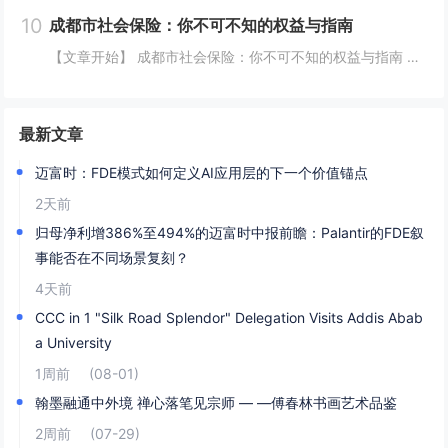
10
成都市社会保险：你不可不知的权益与指南
【文章开始】 成都市社会保险：你不可不知的权益与指南 你有没有算过一笔账？每个月工资条上“五险一金”那栏，总要扣掉好几百甚至上千块。这些钱到底去哪了？跟我有什么关系？尤其是生活在成都，这座飞速发展的城市里，社保这东西，感觉离我们很远，但实...
最新文章
迈富时：FDE模式如何定义AI应用层的下一个价值锚点
2天前
归母净利增386%至494%的迈富时中报前瞻：Palantir的FDE叙
事能否在不同场景复刻？
4天前
CCC in 1 "Silk Road Splendor" Delegation Visits Addis Abab
a University
1周前
(08-01)
翰墨融通中外境 禅心落笔见宗师 — —傅春林书画艺术品鉴
2周前
(07-29)