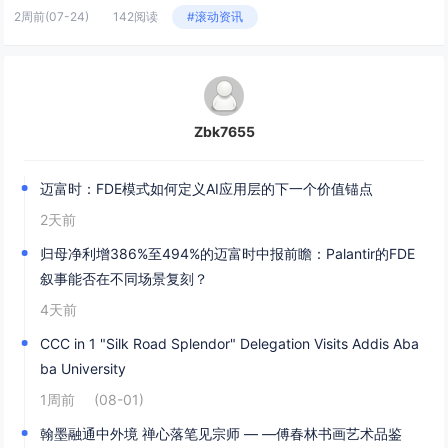
2周前
(07-24)
142阅读
#滚动资讯
Zbk7655
迈富时：FDE模式如何定义AI应用层的下一个价值锚点
2天前
归母净利增386%至494%的迈富时中报前瞻：Palantir的FDE
叙事能否在不同场景复刻？
4天前
CCC in 1 "Silk Road Splendor" Delegation Visits Addis Aba
ba University
1周前
(08-01)
翰墨融通中外境 禅心落笔见宗师 — —傅春林书画艺术品鉴