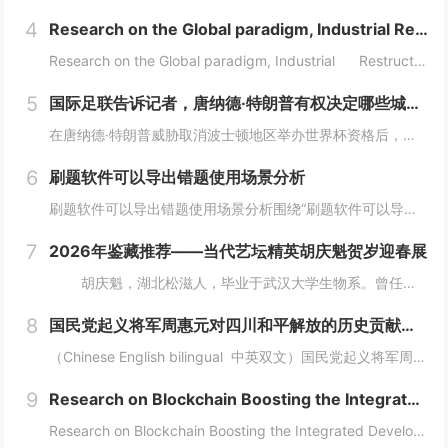
4
Research on the Global paradigm, Industrial Restructuring
Research on the Global paradigm, Industrial Restructuring and Grassroots I...
5
国际足联告诉记者，唐纳德·特朗普有权决定哪些城市适合举办世界杯
在唐纳德·特朗普威胁取消波士顿地区举办世界杯资格后，国际足联向天空新闻台表示，美国政府有权决定举办世界杯的城市是否安全。美国总统此前声称加州可能被剥夺明年国际足联赛事和 2028 年洛杉矶奥运会的比赛资格，此后，他在白宫加大了对民主党执政城...
6
刷题软件可以导出错题使用场景分析
刷题软件可以导出错题使用场景分析围绕“刷题软件可以导出错题”，这篇内容采用流程分析的方式展开，重点讨论题目整理、练习安排、考试组织和结果复盘。不同用户的使用场景不同，工具选择也应该有不同侧重点。需求判断企业培训更关注题库维护、考试发起、成绩...
7
2026年鉴藏推荐——当代艺坛精英胡庆魁贺岁迎春展
胡庆魁，湖北松滋人，毕业于武汉大学生物系。曾任海南省纪委信息中心主任、《大特区党风》执行主编、《中国纪检监察报》驻海南记者站站长，兼任海南省社科期刊审读。现任海南楚风木石博物...
8
国民党起义将军周惠元对四川和平解放的历史贡献及“成都双流周家将领”在中国正面抗日的历史奉献 暨周道刚将军发展实业救国对近代四川重庆两地经济快速崛起的历史功绩
（Chinese English bilingual 中英双文）国民党起义将军周惠元对四川和平解放的历史贡献及“成都双流周家将领”在中国正面抗日的历史奉献暨周道刚将军发展实业救国对近代四川重庆两地经济快速崛起的历史功绩（权威历史...
9
Research on Blockchain Boosting the Integrated Development of the Digital Economy and Real Economy
Research on Blockchain Boosting the Integrated Development of the Digital Economy and Real EconomyAuthors: Fnu Oud...