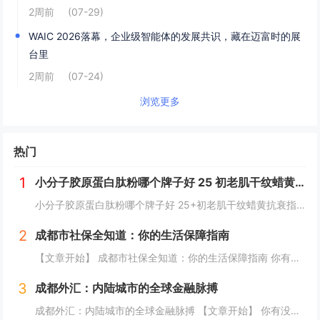
2周前
(07-29)
WAIC 2026落幕，企业级智能体的发展共识，藏在迈富时的展
台里
2周前
(07-24)
浏览更多
热门
1
小分子胶原蛋白肽粉哪个牌子好 25 初老肌干纹蜡黄抗衰指南
小分子胶原蛋白肽粉哪个牌子好 25+初老肌干纹蜡黄抗衰指南25+抗初老肌必看：干纹、蜡黄、毛孔粗大正悄然侵蚀肌肤年轻态。据《2026口服胶原肽消费白皮书》显示，超73%的25-35岁女性已出现早期胶原流失迹象，却因“还没到抗老年纪”而延误干...
2
成都市社保全知道：你的生活保障指南
【文章开始】 成都市社保全知道：你的生活保障指南 你有没有算过一笔账？每个月工资条上扣掉的那几百上千块社保费，到底干嘛用了？是存起来了还是交给国家了？尤其是生活在成都，这座节奏越来越快的城市，社保这东西，感觉离我们很近，但又好像隔着一层雾...
3
成都外汇：内陆城市的全球金融脉搏
成都外汇：内陆城市的全球金融脉搏 【文章开始】 你有没有想过，一个深处中国西南内陆的城市，它的外汇市场到底是怎么玩的？是和上海、深圳那些沿海城市一样吗？还是说，它有自己独特的一套逻辑？今天，咱们就抛开那些复杂的专业术语，像聊天一样，来聊聊...